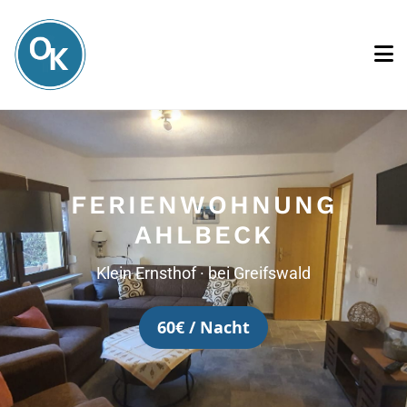
FERIENWOHNUNG
AHLBECK
Klein Ernsthof · bei Greifswald
60€ / Nacht